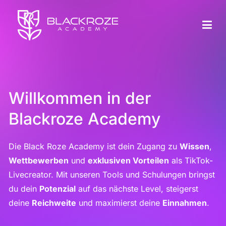
Black Roze Academy
Willkommen in der Blackroze Academy
Willkommen in der
Blackroze Academy
Die Black Roze Academy ist dein Zugang zu
Wissen
,
Wettbewerben
und
exklusiven Vorteilen
als TikTok-
Livecreator. Mit unseren Tools und Schulungen bringst
du dein
Potenzial
auf das nächste Level, steigerst
deine
Reichweite
und maximierst deine
Einnahmen
.